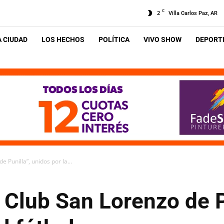
C
2
Villa Carlos Paz, AR
A CIUDAD
LOS HECHOS
POLÍTICA
VIVO SHOW
DEPORTE
e Punilla”, unidos por la...
l Club San Lorenzo de P