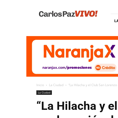
Carlos
Paz
Vivo
L
Inicio
La Ciudad
“La Hilacha y el Club San Lorenzo d
La Ciudad
“La Hilacha y e