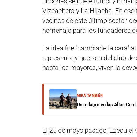
rincones se huele fútbol y ni hab
Vizcachera y La Hilacha. En ese f
vecinos de este último sector, d
homenaje para los fundadores de
La idea fue “cambiarle la cara” al
representa y que son del club d
hasta los mayores, viven la devoc
MIRÁ TAMBIÉN
Un milagro en las Altas Cumb
El 25 de mayo pasado, Ezequiel C