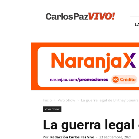
Carlos
Paz
Vivo
L
Inicio
Vivo Show
La guerra legal de Britney Spears 
Vivo Show
La guerra legal 
Por
Redacción Carlos Paz Vivo
-
23 septiembre, 2021