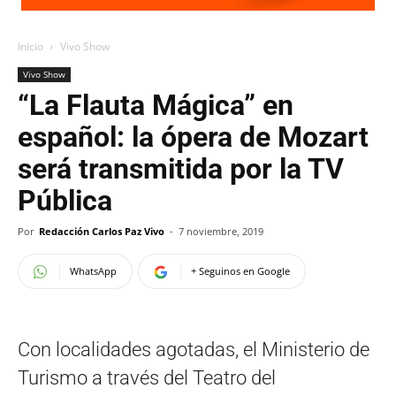
Inicio
Vivo Show
Vivo Show
“La Flauta Mágica” en
español: la ópera de Mozart
será transmitida por la TV
Pública
Por
Redacción Carlos Paz Vivo
-
7 noviembre, 2019
WhatsApp
+ Seguinos en Google
Con localidades agotadas, el Ministerio de
Turismo a través del Teatro del