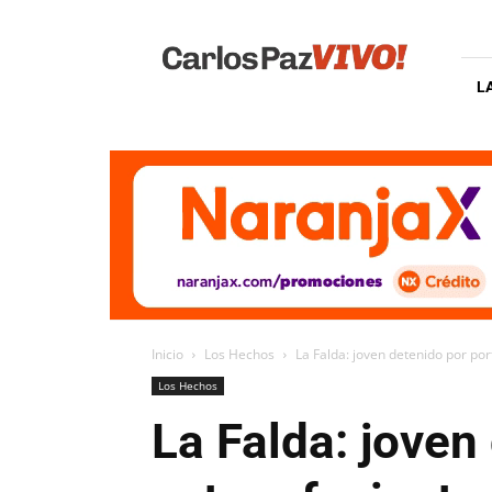
Carlos
Paz
Vivo
L
Inicio
Los Hechos
La Falda: joven detenido por po
Los Hechos
La Falda: joven