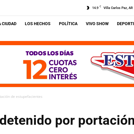
C
14.9
Villa Carlos Paz, AR
A CIUDAD
LOS HECHOS
POLÍTICA
VIVO SHOW
DEPORTE
rtación de estupefacientes
 detenido por portació