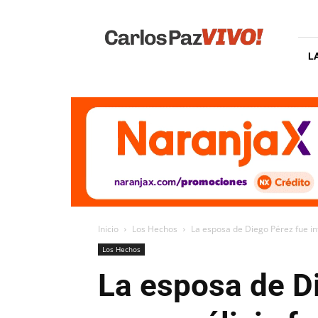
Carlos
Paz
Vivo
L
Inicio
Los Hechos
La esposa de Diego Pérez fue inte
Los Hechos
La esposa de Di