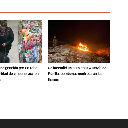
Indignación por un robo
Se incendió un auto en la Autovía de
alidad de «mecheras» en
Punilla: bomberos controlaron las
a
llamas