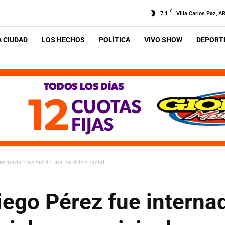
C
7.1
Villa Carlos Paz, A
A CIUDAD
LOS HECHOS
POLÍTICA
VIVO SHOW
DEPORTE
rnada tras sufrir una parálisis facial...
ego Pérez fue internad