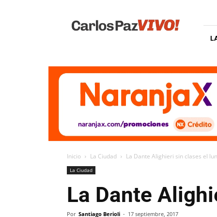
Carlos
Paz
Vivo
L
Inicio
La Ciudad
La Dante Alighieri sin clases el l
La Ciudad
La Dante Alighi
Por
Santiago Berioli
-
17 septiembre, 2017