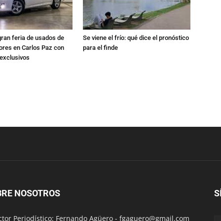
gran feria de usados de
Se viene el frío: qué dice el pronóstico
res en Carlos Paz con
para el finde
exclusivos
BRE NOSOTROS
S
ctor Periodístico: Fernando Agüero -
fgaguero@gmail.com