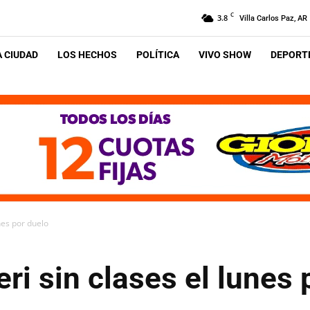
C
3.8
Villa Carlos Paz, AR
A CIUDAD
LOS HECHOS
POLÍTICA
VIVO SHOW
DEPORTE
unes por duelo
eri sin clases el lunes 