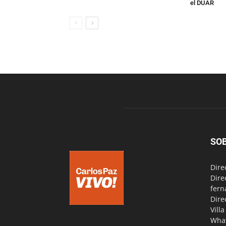
el DUAR
SO
Dire
Dire
fern
Dire
Vill
Wha