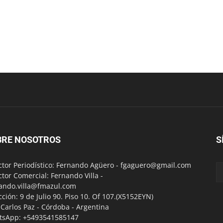
BRE NOSOTROS
S
ctor Periodístico: Fernando Agüero -
fgaguero@gmail.com
ctor Comercial: Fernando Villa -
ando.villa@fmazul.com
cción: 9 de Julio 90. Piso 10. Of 107.(X5152EYN)
a Carlos Paz - Córdoba - Argentina
tsApp: +5493541585147