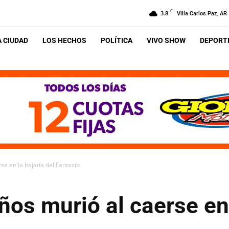
C
3.8
Villa Carlos Paz, AR
A CIUDAD
LOS HECHOS
POLÍTICA
VIVO SHOW
DEPORTE
rse en la bajada del Fantasio
años murió al caerse en