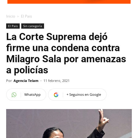
Inicio
El Pais
El Pais
Sin categoría
La Corte Suprema dejó
firme una condena contra
Milagro Sala por amenazas
a policías
Por
Agencia Telam
-
11 febrero, 2021
WhatsApp
+ Seguinos en Google