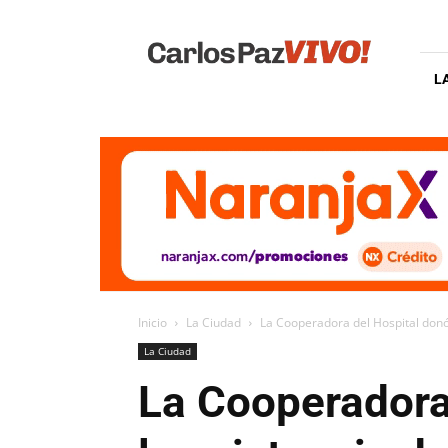
Carlos
Paz
Vivo
L
Inicio
La Ciudad
La Cooperadora del Hospital donó
La Ciudad
La Cooperadora