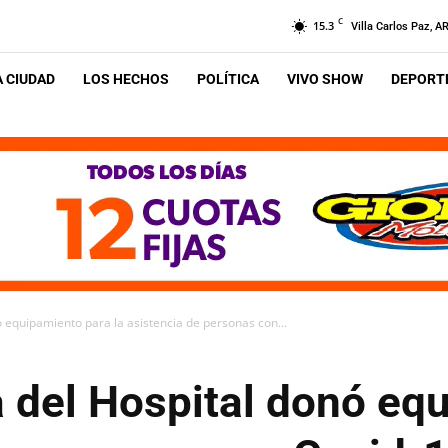
C
15.3
Villa Carlos Paz, A
A CIUDAD
LOS HECHOS
POLÍTICA
VIVO SHOW
DEPORTE
 equipamiento para la asistencia de personas con...
 del Hospital donó eq