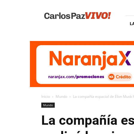
Carlos
Paz
Vivo
L
Inicio
Mundo
La compañía espacial de Elon Musk ha
Mundo
La compañía es