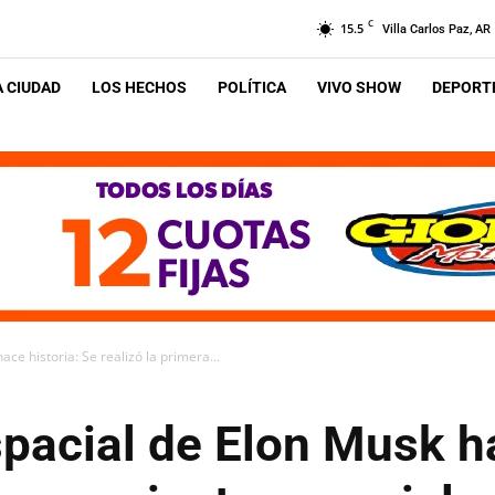
C
15.5
Villa Carlos Paz, AR
A CIUDAD
LOS HECHOS
POLÍTICA
VIVO SHOW
DEPORTE
ce historia: Se realizó la primera...
pacial de Elon Musk ha