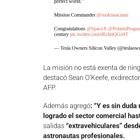
perfect world.”
Mission Commander
@rookisaacman
Congratulations
@SpaceX
@PolarisProgr
century
pic.twitter.com/rRsJmQGo9T
— Tesla Owners Silicon Valley (@teslao
La misión no está exenta de ning
destacó Sean O’Keefe, exdirector
AFP.
Además agregó
: “Y es sin duda
logrado el sector comercial hast
salidas
“extravehiculares” desd
astronautas profesionales.