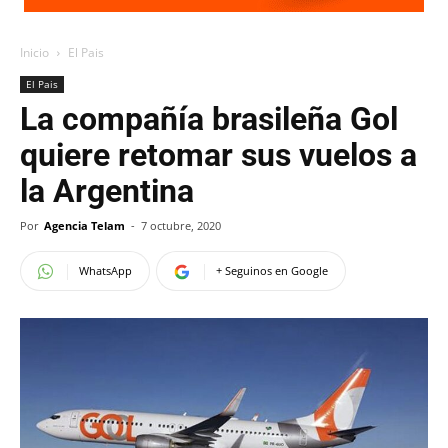
Inicio
El Pais
El Pais
La compañía brasileña Gol
quiere retomar sus vuelos a
la Argentina
Por
Agencia Telam
-
7 octubre, 2020
WhatsApp
+ Seguinos en Google