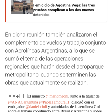
Femicidio de Agostina Vega: las tres
pruebas complican a los dos nuevos
detenidos
En dicha reunión también analizaron el
complemento de vuelos y trabajo conjunto
con Aerolíneas Argentinas, a lo que se
sumó el tema de las operaciones
regionales que harán desde el aeroparque
metropolitano, cuando se terminen las
obras que actualmente se realizan.
🇦🇷✈️🇧🇷El ministro
@mariomeoni
, junto a la titular de
@ANACargentina
@PaolaTamburell1
, dialogó con el
embajador
@danielscioli
y autoridades de la aerolínea Gol
sobre el trabajo coordinado entre Brasil y Argentina y sobre