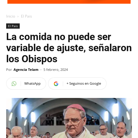
Inicio
El Pais
El Pais
La comida no puede ser
variable de ajuste, señalaron
los Obispos
Por
Agencia Telam
-
5 febrero, 2024
WhatsApp
+ Seguinos en Google