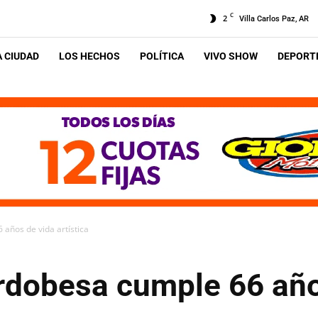
C
2
Villa Carlos Paz, AR
A CIUDAD
LOS HECHOS
POLÍTICA
VIVO SHOW
DEPORTE
años de vida artística
dobesa cumple 66 año