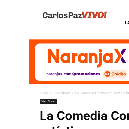
Carlos
Paz
Vivo
L
Inicio
Vivo Show
La Comedia Cordobesa cumple 66 
Vivo Show
La Comedia Cor