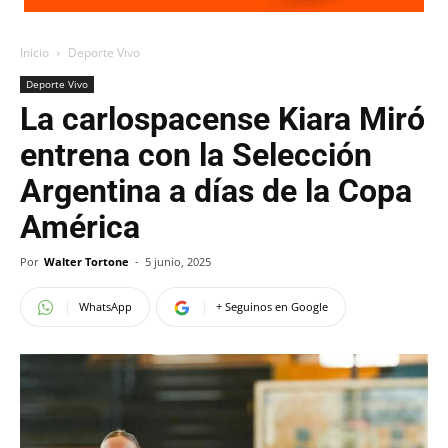
Inicio
Deporte Vivo
Deporte Vivo
La carlospacense Kiara Miró
entrena con la Selección
Argentina a días de la Copa
América
Por
Walter Tortone
-
5 junio, 2025
WhatsApp
+ Seguinos en Google