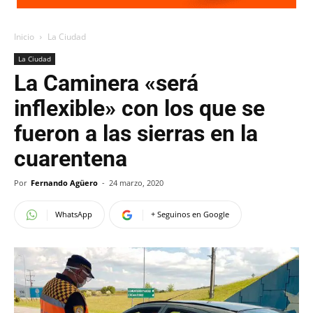
Inicio
La Ciudad
La Ciudad
La Caminera «será
inflexible» con los que se
fueron a las sierras en la
cuarentena
Por
Fernando Agüero
-
24 marzo, 2020
WhatsApp
+ Seguinos en Google