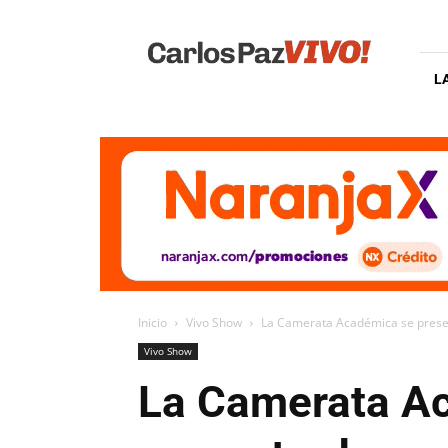
Carlos
Paz
Vivo
L
Inicio
Vivo Show
La Camerata Académica se presen
Vivo Show
La Camerata Ac