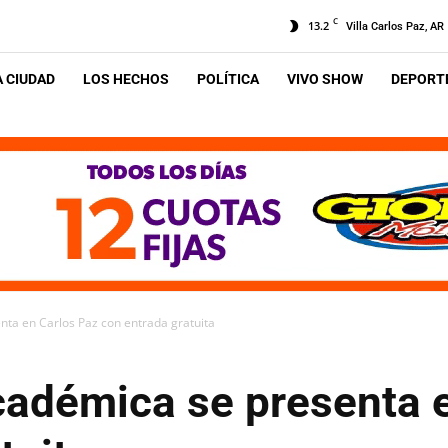
C
13.2
Villa Carlos Paz, AR
A CIUDAD
LOS HECHOS
POLÍTICA
VIVO SHOW
DEPORTE
ta en Carlos Paz con entrada gratuita
adémica se presenta e