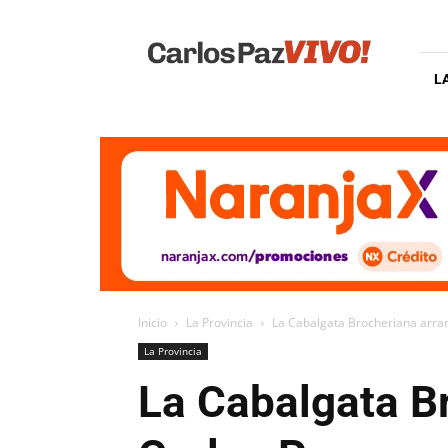
Carlos
Paz
Vivo
L
Inicio
La Provincia
La Cabalgata Brocheriana arra
La Provincia
La Cabalgata B