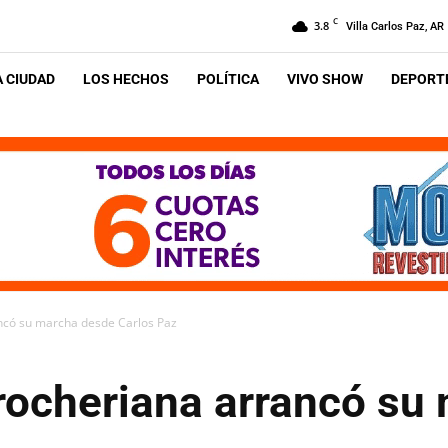
C
3.8
Villa Carlos Paz, AR
A CIUDAD
LOS HECHOS
POLÍTICA
VIVO SHOW
DEPORTE
ncó su marcha desde Carlos Paz
rocheriana arrancó su