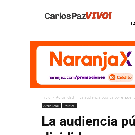
Carlos
Paz
Vivo
L
Inicio
Actualidad
La audiencia pública por el puen
Actualidad
Política
La audiencia pú