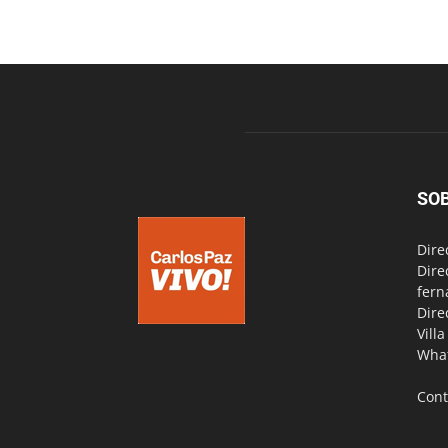
SO
Dire
Dire
fern
Dire
Vill
Wha
Cont