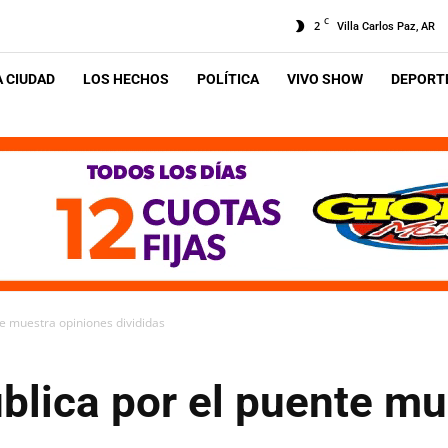
C
2
Villa Carlos Paz, AR
A CIUDAD
LOS HECHOS
POLÍTICA
VIVO SHOW
DEPORTE
te muestra opiniones divididas
blica por el puente mu