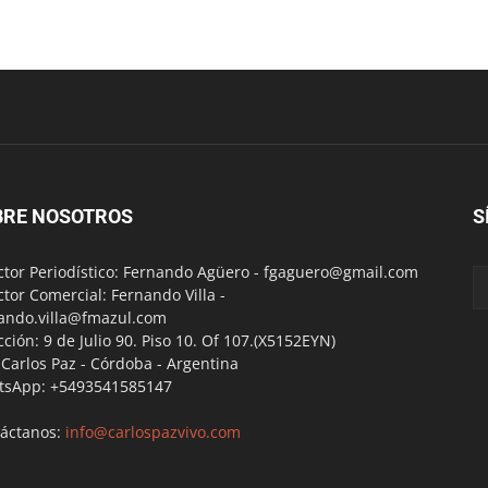
BRE NOSOTROS
S
ctor Periodístico: Fernando Agüero -
fgaguero@gmail.com
ctor Comercial: Fernando Villa -
ando.villa@fmazul.com
cción: 9 de Julio 90. Piso 10. Of 107.(X5152EYN)
a Carlos Paz - Córdoba - Argentina
tsApp: +5493541585147
áctanos:
info@carlospazvivo.com