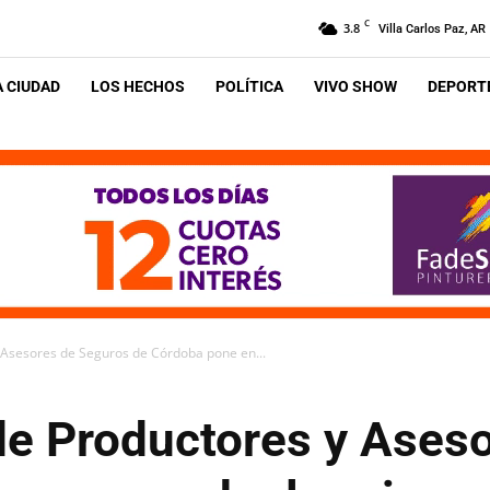
C
3.8
Villa Carlos Paz, AR
A CIUDAD
LOS HECHOS
POLÍTICA
VIVO SHOW
DEPORTE
 Asesores de Seguros de Córdoba pone en...
de Productores y Ases