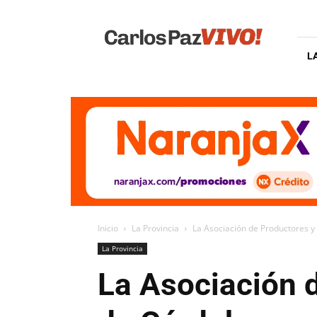
Carlos
Paz
Vivo
L
Inicio
La Provincia
La Asociación de Productores y
La Provincia
La Asociación 