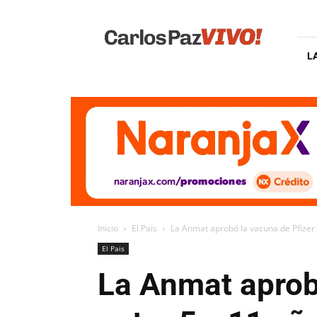
Carlos
Paz
Vivo
L
Inicio
El Pais
La Anmat aprobó la vacuna de Pfizer p
El Pais
La Anmat aprobó