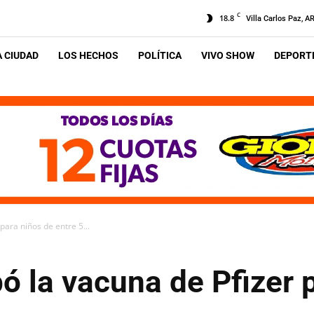
C
18.8
Villa Carlos Paz, A
A CIUDAD
LOS HECHOS
POLÍTICA
VIVO SHOW
DEPORTE
ara niños de entre 5...
 la vacuna de Pfizer 