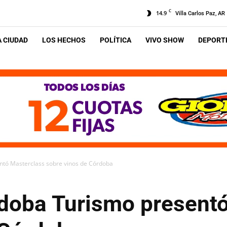
C
14.9
Villa Carlos Paz, AR
A CIUDAD
LOS HECHOS
POLÍTICA
VIVO SHOW
DEPORTE
ntó Masterclass sobre vinos de Córdoba
doba Turismo present