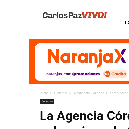
Carlos
Paz
Vivo
L
Inicio
Turismo
La Agencia Córdoba Turismo prese
Turismo
La Agencia Cór