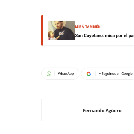
MIRÁ TAMBIÉN
San Cayetano: misa por el pan
WhatsApp
+ Seguinos en Google
Fernando Agüero