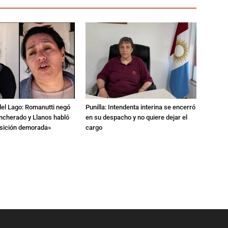
del Lago: Romanutti negó
Punilla: Intendenta interina se encerró
ncherado y Llanos habló
en su despacho y no quiere dejar el
nsición demorada»
cargo