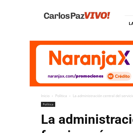
Carlos
Paz
Vivo
L
Inicio
Política
La administración central del servici
Política
La administraci