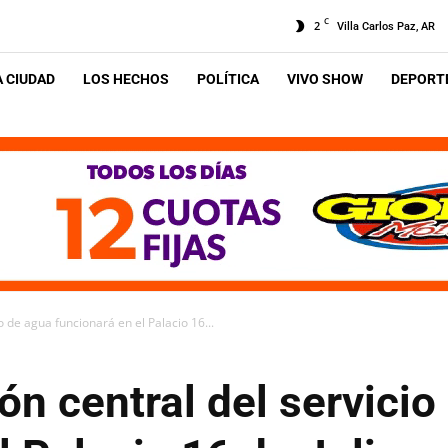
C
2
Villa Carlos Paz, AR
A CIUDAD
LOS HECHOS
POLÍTICA
VIVO SHOW
DEPORTE
o de agua funcionará en el Palacio 16...
ón central del servicio