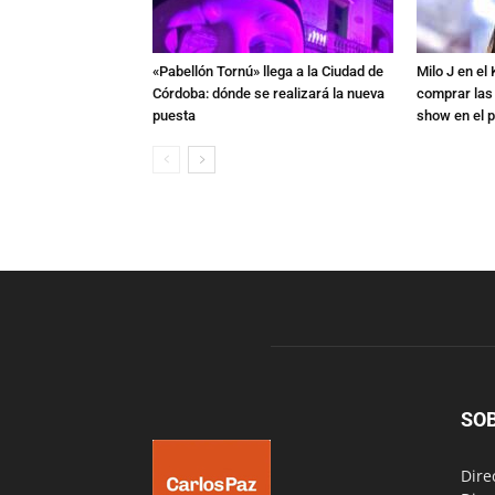
«Pabellón Tornú» llega a la Ciudad de
Milo J en e
Córdoba: dónde se realizará la nueva
comprar las
puesta
show en el p
SO
Dire