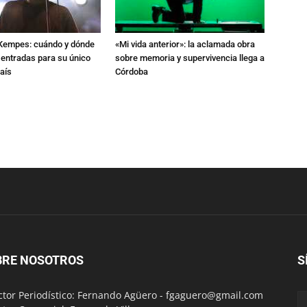
l Kempes: cuándo y dónde
«Mi vida anterior»: la aclamada obra
 entradas para su único
sobre memoria y supervivencia llega a
aís
Córdoba
BRE NOSOTROS
S
ctor Periodístico: Fernando Agüero -
fgaguero@gmail.com