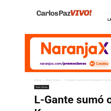
Carlos
Paz
Vivo
L
Inicio
Vivo Show
L-Gante sumó otro show en Carlo
Vivo Show
L-Gante sumó o