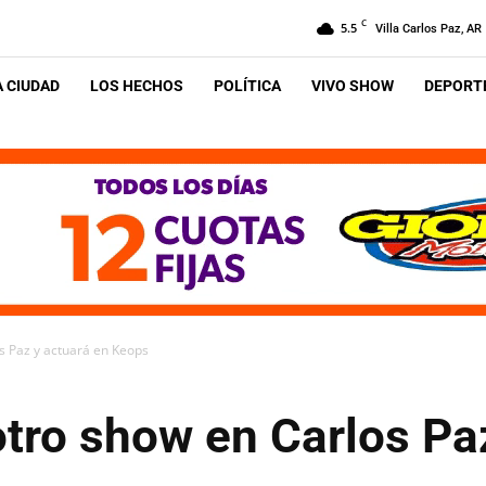
C
5.5
Villa Carlos Paz, AR
A CIUDAD
LOS HECHOS
POLÍTICA
VIVO SHOW
DEPORTE
s Paz y actuará en Keops
tro show en Carlos Paz