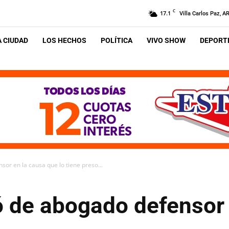
C
17.1
Villa Carlos Paz, A
A CIUDAD
LOS HECHOS
POLÍTICA
VIVO SHOW
DEPORTE
or en la causa que lo tiene preso...
 de abogado defensor 