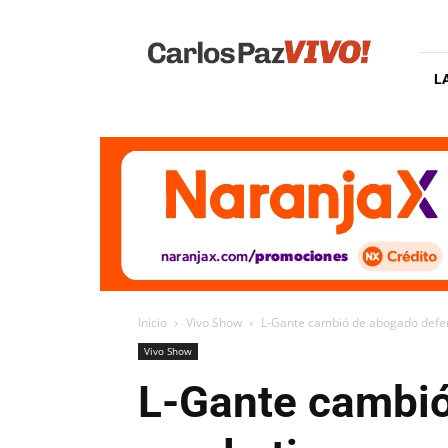
Carlos
Paz
Vivo
L
Inicio
Vivo Show
L-Gante cambió de abogado defens
Vivo Show
L-Gante cambió