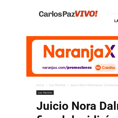
Carlos
Paz
Vivo
L
Inicio
Los Hechos
Juicio Nora Dalmasso: Comienzan 
Los Hechos
Juicio Nora Da