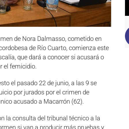
 crimen de Nora Dalmasso, cometido en
cordobesa de Río Cuarto, comienza este
scalía, que dará a conocer si acusará o
 el femicidio.
to el pasado 22 de junio, a las 9 se
juicio por jurados por el crimen de
único acusado a Macarrón (62).
 la consulta del tribunal técnico a la
formen si van a producir más pruebas y,