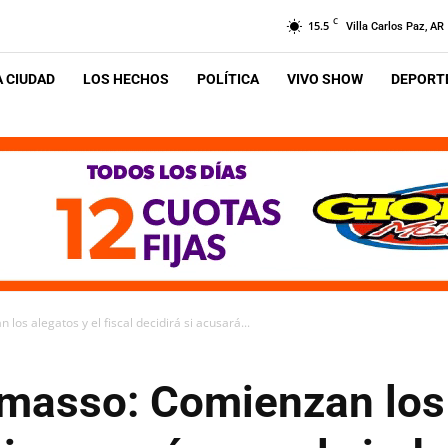
C
15.5
Villa Carlos Paz, AR
A CIUDAD
LOS HECHOS
POLÍTICA
VIVO SHOW
DEPORTE
los alegatos y el fiscal decidirá si acusará...
lmasso: Comienzan los 