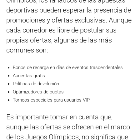
Olímpicos, los fanáticos de las apuestas
deportivas pueden esperar la presencia de
promociones y ofertas exclusivas. Aunque
cada corredor es libre de postular sus
propias ofertas, algunas de las más
comunes son:
Bonos de recarga en días de eventos trascendentales
Apuestas gratis
Políticas de devolución
Optimizadores de cuotas
Torneos especiales para usuarios VIP
Es importante tomar en cuenta que,
aunque las ofertas se ofrecen en el marco
de los Juegos Olímpicos, no significa que