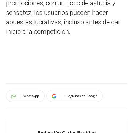
promociones, con un poco de astucia y
sensatez, los usuarios pueden hacer
apuestas lucrativas, incluso antes de dar
inicio a la competición.
WhatsApp
+ Seguinos en Google
Redacción Carlos Paz Vivo