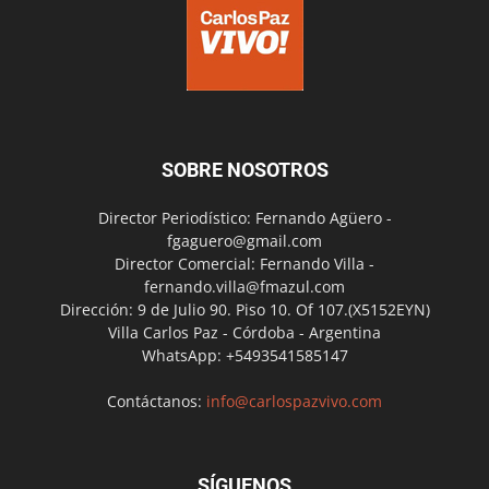
SOBRE NOSOTROS
Director Periodístico: Fernando Agüero -
fgaguero@gmail.com
Director Comercial: Fernando Villa -
fernando.villa@fmazul.com
Dirección: 9 de Julio 90. Piso 10. Of 107.(X5152EYN)
Villa Carlos Paz - Córdoba - Argentina
WhatsApp: +5493541585147
Contáctanos:
info@carlospazvivo.com
SÍGUENOS