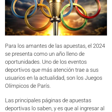
Para los amantes de las apuestas, el 2024
se presenta como un año lleno de
oportunidades. Uno de los eventos
deportivos que más atención trae a sus
usuarios en la actualidad, son los Juegos
Olímpicos de París.
Las principales páginas de apuestas
deportivas lo saben, y es que al ingresar al