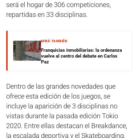
será el hogar de 306 competiciones,
repartidas en 33 disciplinas.
MIRÁ TAMBIÉN
Franquicias inmobiliarias: la ordenanza
vuelve al centro del debate en Carlos
Paz
Dentro de las grandes novedades que
ofrece esta edición de los juegos, se
incluye la aparición de 3 disciplinas no
vistas durante la pasada edición Tokio
2020. Entre ellas destacan el Breakdance,
la escalada deportiva y el Skateboarding.