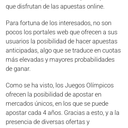
que disfrutan de las apuestas online.
Para fortuna de los interesados, no son
pocos los portales web que ofrecen a sus
usuarios la posibilidad de hacer apuestas
anticipadas, algo que se traduce en cuotas
más elevadas y mayores probabilidades
de ganar.
Como se ha visto, los Juegos Olímpicos
ofrecen la posibilidad de apostar en
mercados únicos, en los que se puede
apostar cada 4 años. Gracias a esto, y a la
presencia de diversas ofertas y