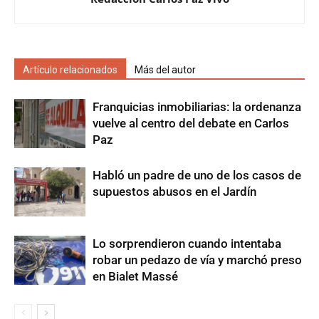
Artículo relacionados
Más del autor
Franquicias inmobiliarias: la ordenanza
vuelve al centro del debate en Carlos
Paz
Habló un padre de uno de los casos de
supuestos abusos en el Jardín
Lo sorprendieron cuando intentaba
robar un pedazo de vía y marchó preso
en Bialet Massé