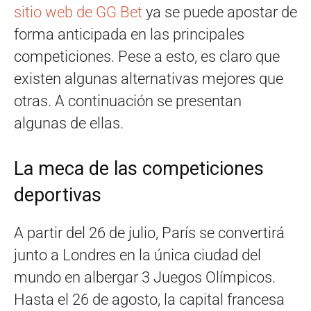
sitio web de GG Bet
ya se puede apostar de
forma anticipada en las principales
competiciones. Pese a esto, es claro que
existen algunas alternativas mejores que
otras. A continuación se presentan
algunas de ellas.
La meca de las competiciones
deportivas
A partir del 26 de julio, París se convertirá
junto a Londres en la única ciudad del
mundo en albergar 3 Juegos Olímpicos.
Hasta el 26 de agosto, la capital francesa