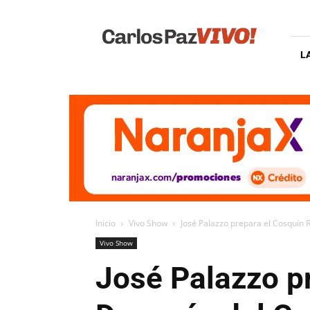
Carlos
Paz
Vivo
L
Inicio
Vivo Show
José Palazzo prepara el Cosquín R
Vivo Show
José Palazzo pr