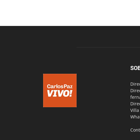
SO
Dire
Dire
fern
Dire
Vill
Wha
Cont