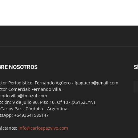
BRE NOSOTROS
S
ctor Periodístico: Fernando Agüero -
fgaguero@gmail.com
ctor Comercial: Fernando Villa -
ando.villa@fmazul.com
cción: 9 de Julio 90. Piso 10. Of 107.(X5152EYN)
a Carlos Paz - Córdoba - Argentina
tsApp: +5493541585147
áctanos:
info@carlospazvivo.com