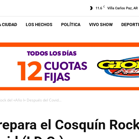
C
11.6
Villa Carlos Paz, AR
A CIUDAD
LOS HECHOS
POLÍTICA
VIVO SHOW
DEPORTE
ock del «Año I» Después del Covid...
epara el Cosquín Rock