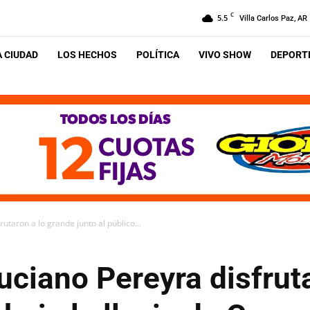
C
5.5
Villa Carlos Paz, AR
A CIUDAD
LOS HECHOS
POLÍTICA
VIVO SHOW
DEPORTE
rutaron a lo grande junto al público...
uciano Pereyra disfrut