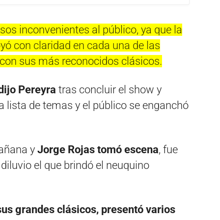
os inconvenientes al público, ya que la
oyó con claridad en cada una de las
con sus más reconocidos clásicos.
dijo Pereyra
tras concluir el show y
 lista de temas y el público se enganchó
mañana y
Jorge Rojas tomó escena
, fue
iluvio el que brindó el neuquino
 sus grandes clásicos, presentó varios