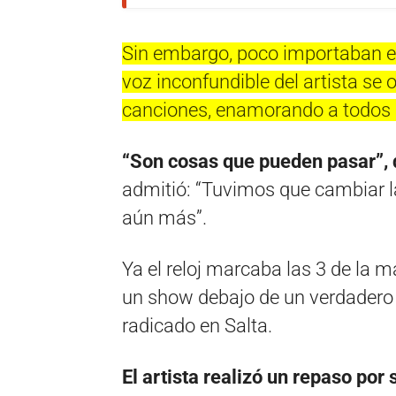
Sin embargo, poco importaban es
voz inconfundible del artista se 
canciones, enamorando a todos 
“Son cosas que pueden pasar”, 
admitió: “Tuvimos que cambiar la
aún más”.
Ya el reloj marcaba las 3 de la 
un show debajo de un verdadero d
radicado en Salta.
El artista realizó un repaso por