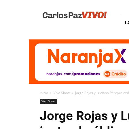
Carlos
Paz
Vivo
L
Inicio
Vivo Show
Jorge Rojas y Luciano Pereyra disf
Vivo Show
Jorge Rojas y L