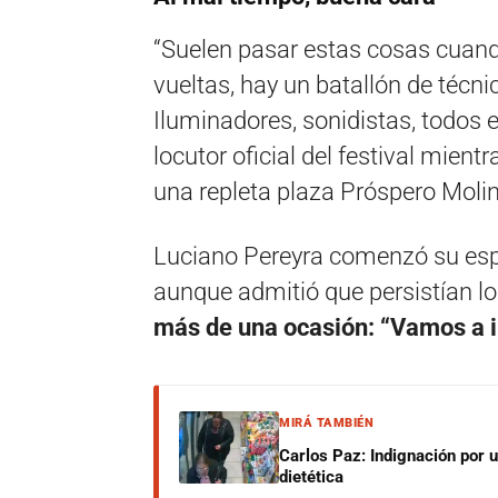
“Suelen pasar estas cosas cuand
vueltas, hay un batallón de técn
Iluminadores, sonidistas, todos e
locutor oficial del festival mien
una repleta plaza Próspero Molin
Luciano Pereyra comenzó su espec
aunque admitió que persistían l
más de una ocasión: “Vamos a i
MIRÁ TAMBIÉN
Carlos Paz: Indignación por 
dietética