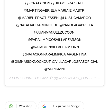
@FCNATACION @DIEGO.BRAZZALE
@MARTINGABRIELA MARÍA.E.MASTRI
@MARIEL.PRACTIESSEN @LUIS1.CAMARGO
@NATALIACOACHINGEDU @PAROLAGABRIELA
@JUANMANUELZUCCONI
@PARALIMPICOSVILLAPEARSON
@NATACIONVILLAPEARSONN
@NATACIONPARALIMPICA.ARGENTINA
@GIMNASIOKNOCKOUT @VILLACARLOSPAZOFICIAL
@ADRIDIANI
A POST SHARED BY
JAZ 🌠
(@JAZARAGON_) ON
SEP 5, 2020 AT 2:58PM PDT
WhatsApp
+ Seguinos en Google