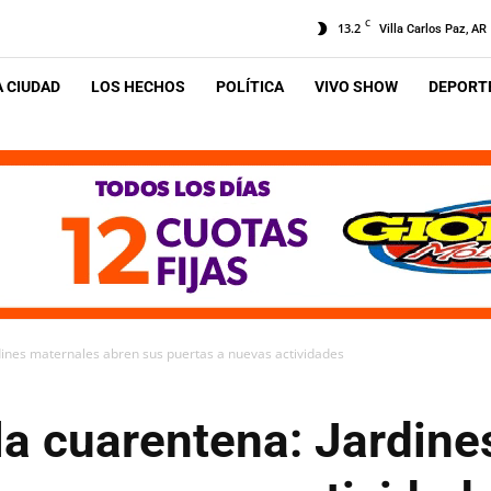
C
13.2
Villa Carlos Paz, AR
A CIUDAD
LOS HECHOS
POLÍTICA
VIVO SHOW
DEPORTE
dines maternales abren sus puertas a nuevas actividades
la cuarentena: Jardine