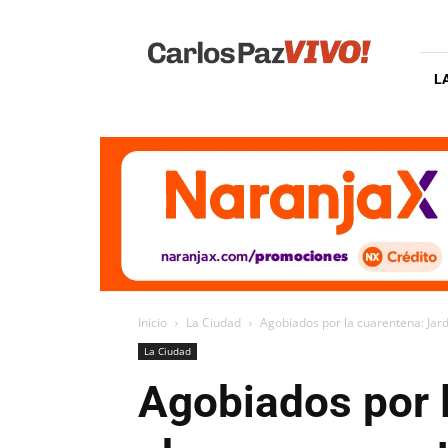
Carlos
Paz
Vivo
L
Inicio
La Ciudad
Agobiados por la cuarentena: Jar
La Ciudad
Agobiados por 