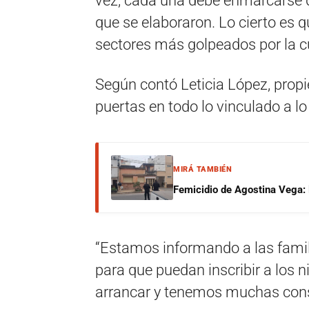
vez, cada una debe enmarcarse d
que se elaboraron. Lo cierto es q
sectores más golpeados por la c
Según contó Leticia López, propie
puertas en todo lo vinculado a l
MIRÁ TAMBIÉN
Femicidio de Agostina Vega: 
“Estamos informando a las famil
para que puedan inscribir a los n
arrancar y tenemos muchas consu