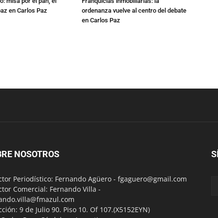
: misa por el pan, el
Franquicias inmobiliarias: la
 paz en Carlos Paz
ordenanza vuelve al centro del debate
en Carlos Paz
BRE NOSOTROS
S
ctor Periodístico: Fernando Agüero -
fgaguero@gmail.com
ctor Comercial: Fernando Villa -
ando.villa@fmazul.com
cción: 9 de Julio 90. Piso 10. Of 107.(X5152EYN)