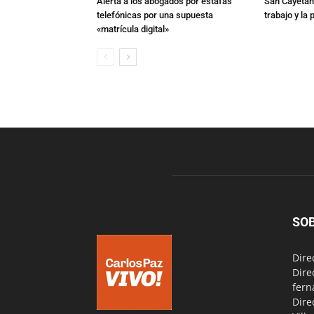
Alerta a los abogados por estafas
San Cayetano
telefónicas por una supuesta
trabajo y la
«matrícula digital»
SO
Dire
Dire
fern
Dire