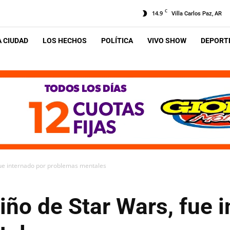
C
14.9
Villa Carlos Paz, AR
A CIUDAD
LOS HECHOS
POLÍTICA
VIVO SHOW
DEPORTE
 fue internado por problemas mentales
niño de Star Wars, fue 