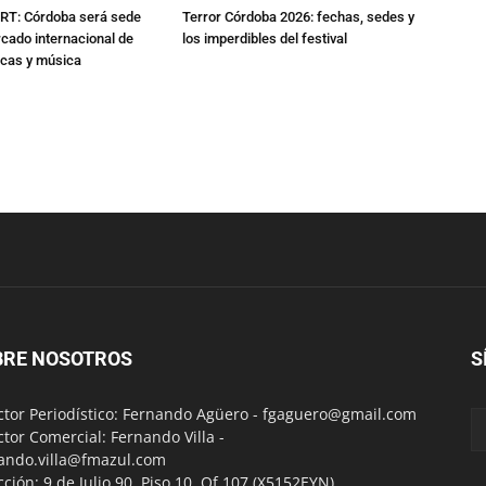
RT: Córdoba será sede
Terror Córdoba 2026: fechas, sedes y
cado internacional de
los imperdibles del festival
icas y música
BRE NOSOTROS
S
ctor Periodístico: Fernando Agüero -
fgaguero@gmail.com
ctor Comercial: Fernando Villa -
ando.villa@fmazul.com
cción: 9 de Julio 90. Piso 10. Of 107.(X5152EYN)