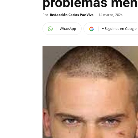
problemas men
Por
Redacción Carlos Paz Vivo
-
14 marzo, 2024
WhatsApp
+ Seguinos en Google