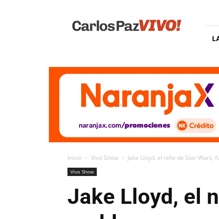
Carlos
Paz
Vivo
L
Inicio
Vivo Show
Jake Lloyd, el niño de Star Wars,
Vivo Show
Jake Lloyd, el 