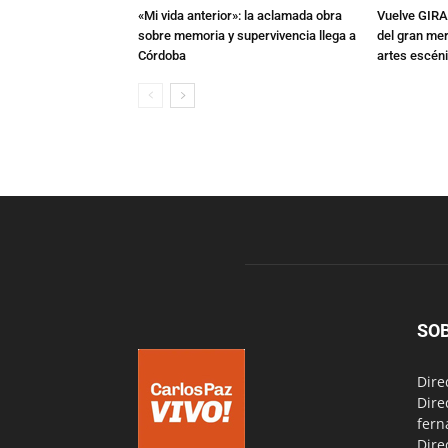
«Mi vida anterior»: la aclamada obra
Vuelve GIRA
sobre memoria y supervivencia llega a
del gran mer
Córdoba
artes escén
SO
Dire
Dire
fern
Dire