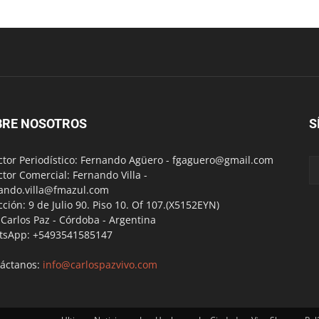
BRE NOSOTROS
S
ctor Periodístico: Fernando Agüero -
fgaguero@gmail.com
ctor Comercial: Fernando Villa -
ando.villa@fmazul.com
cción: 9 de Julio 90. Piso 10. Of 107.(X5152EYN)
a Carlos Paz - Córdoba - Argentina
tsApp: +5493541585147
áctanos:
info@carlospazvivo.com