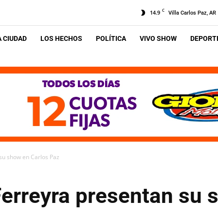
C
14.9
Villa Carlos Paz, AR
A CIUDAD
LOS HECHOS
POLÍTICA
VIVO SHOW
DEPORTE
 su show en Carlos Paz
Ferreyra presentan su 