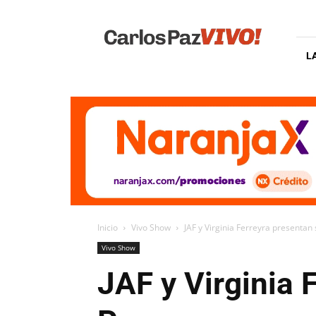
Carlos
Paz
Vivo
L
Inicio
Vivo Show
JAF y Virginia Ferreyra presentan
Vivo Show
JAF y Virginia 