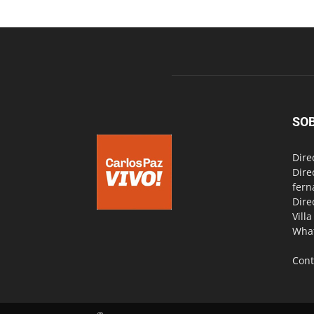
SO
Dire
Dire
fern
Dire
Vill
Wha
Cont