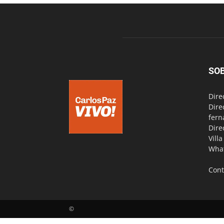
SO
Dire
Dire
fern
Dire
Vill
Wha
Cont
©