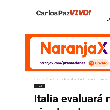
Carlos
Paz
Vivo
L
Inicio
Mundo
Italia evaluará más restricciones a 
Mundo
Italia evaluará