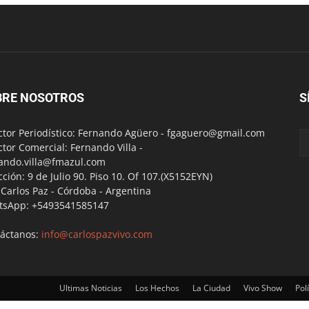
BRE NOSOTROS
S
ctor Periodístico: Fernando Agüero -
fgaguero@gmail.com
ctor Comercial: Fernando Villa -
ando.villa@fmazul.com
cción: 9 de Julio 90. Piso 10. Of 107.(X5152EYN)
a Carlos Paz - Córdoba - Argentina
tsApp: +5493541585147
áctanos:
info@carlospazvivo.com
Ultimas Noticias
Los Hechos
La Ciudad
Vivo Show
Polí