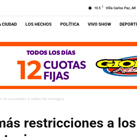
C
10.5
Villa Carlos Paz, AR
A CIUDAD
LOS HECHOS
POLÍTICA
VIVO SHOW
DEPORTE
los no vacunados si suben los contagios
 más restricciones a l