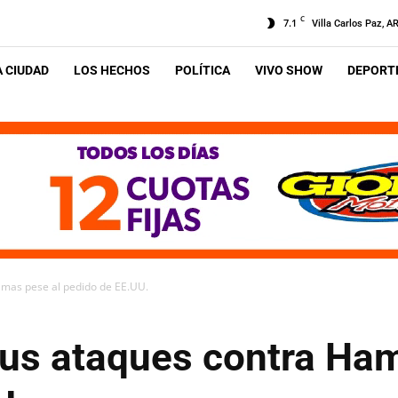
C
7.1
Villa Carlos Paz, A
A CIUDAD
LOS HECHOS
POLÍTICA
VIVO SHOW
DEPORTE
amas pese al pedido de EE.UU.
sus ataques contra Ha