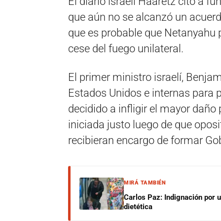
El diario israelí Haaretz citó a f
que aún no se alcanzó un acuer
que es probable que Netanyahu p
cese del fuego unilateral.
El primer ministro israelí, Benj
Estados Unidos e internas para po
decidido a infligir el mayor dañ
iniciada justo luego de que opos
recibieran encargo de formar Gob
MIRÁ TAMBIÉN
Carlos Paz: Indignación por 
dietética