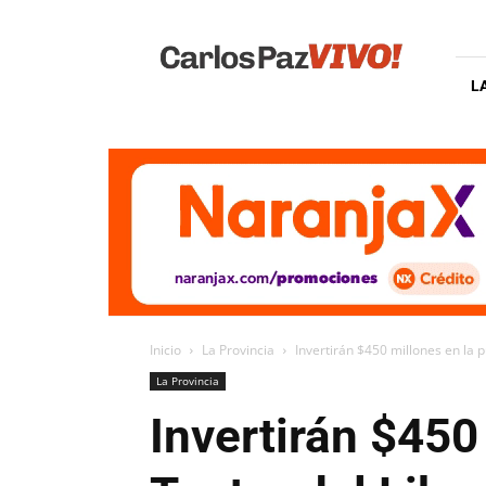
Carlos
Paz
Vivo
L
Inicio
La Provincia
Invertirán $450 millones en la p
La Provincia
Invertirán $450