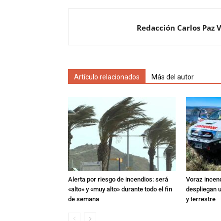
Redacción Carlos Paz 
Artículo relacionados
Más del autor
Alerta por riesgo de incendios: será
Voraz incen
«alto» y «muy alto» durante todo el fin
despliegan u
de semana
y terrestre