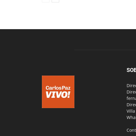
SO
Dire
Dire
fern
Dire
Vill
Wha
Cont