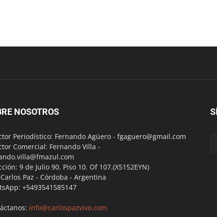
BRE NOSOTROS
S
ctor Periodístico: Fernando Agüero -
fgaguero@gmail.com
ctor Comercial: Fernando Villa -
ando.villa@fmazul.com
cción: 9 de Julio 90. Piso 10. Of 107.(X5152EYN)
a Carlos Paz - Córdoba - Argentina
tsApp: +5493541585147
áctanos:
info@carlospazvivo.com