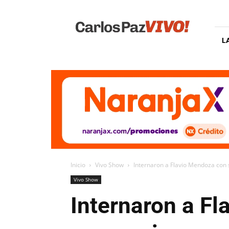
Carlos
Paz
Vivo
L
Inicio
Vivo Show
Internaron a Flavio Mendoza con
Vivo Show
Internaron a F