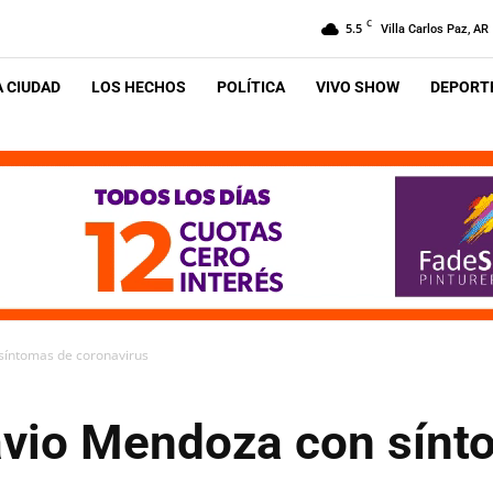
C
5.5
Villa Carlos Paz, AR
A CIUDAD
LOS HECHOS
POLÍTICA
VIVO SHOW
DEPORTE
 síntomas de coronavirus
lavio Mendoza con sín