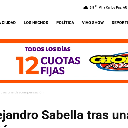
C
3.8
Villa Carlos Paz, AR
A CIUDAD
LOS HECHOS
POLÍTICA
VIVO SHOW
DEPORTE
a tras una descompensación
ejandro Sabella tras un