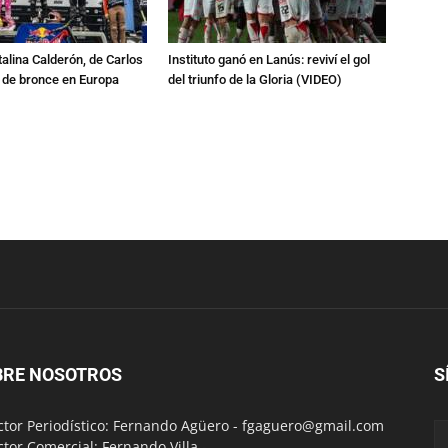
talina Calderón, de Carlos
Instituto ganó en Lanús: reviví el gol
a de bronce en Europa
del triunfo de la Gloria (VIDEO)
BRE NOSOTROS
S
ctor Periodístico: Fernando Agüero -
fgaguero@gmail.com
ctor Comercial: Fernando Villa -