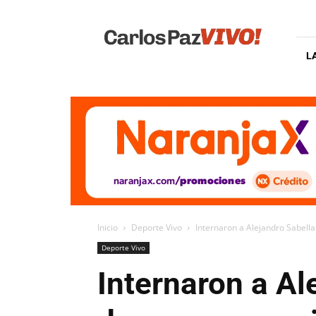
Carlos
Paz
Vivo
L
Inicio
Deporte Vivo
Internaron a Alejandro Sabell
Deporte Vivo
Internaron a Al