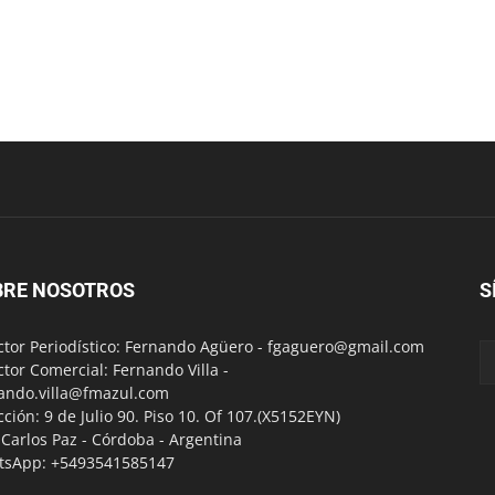
BRE NOSOTROS
S
ctor Periodístico: Fernando Agüero -
fgaguero@gmail.com
ctor Comercial: Fernando Villa -
ando.villa@fmazul.com
cción: 9 de Julio 90. Piso 10. Of 107.(X5152EYN)
a Carlos Paz - Córdoba - Argentina
tsApp: +5493541585147