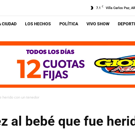
C
7.1
Villa Carlos Paz, A
A CIUDAD
LOS HECHOS
POLÍTICA
VIVO SHOW
DEPORTE
ue herido con un tenedor
ez al bebé que fue heri