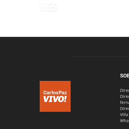
SO
Dire
Dire
fern
Dire
Vill
Wha