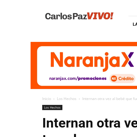
Carlos
Paz
Vivo
L
Inicio
Los Hechos
Internan otra vez al bebé que f
Los Hechos
Internan otra v