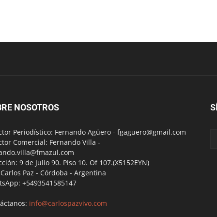
BRE NOSOTROS
S
ctor Periodístico: Fernando Agüero -
fgaguero@gmail.com
ctor Comercial: Fernando Villa -
ando.villa@fmazul.com
cción: 9 de Julio 90. Piso 10. Of 107.(X5152EYN)
a Carlos Paz - Córdoba - Argentina
tsApp: +5493541585147
áctanos:
info@carlospazvivo.com