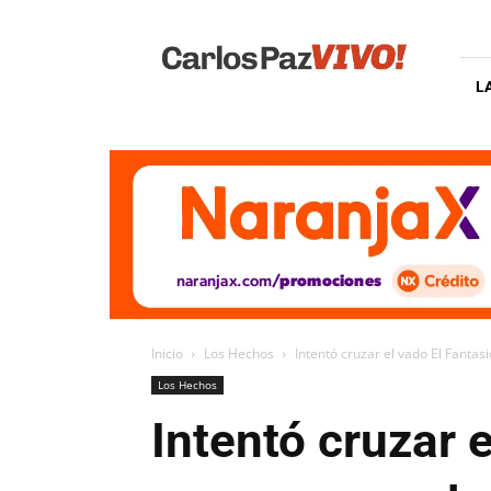
Carlos
Paz
Vivo
L
Inicio
Los Hechos
Intentó cruzar el vado El Fantasio
Los Hechos
Intentó cruzar e