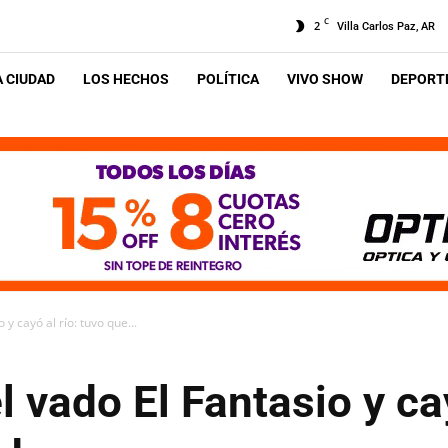
C
2
Villa Carlos Paz, AR
A CIUDAD
LOS HECHOS
POLÍTICA
VIVO SHOW
DEPORTE
 y cayó al río: tuvo que...
l vado El Fantasio y cay