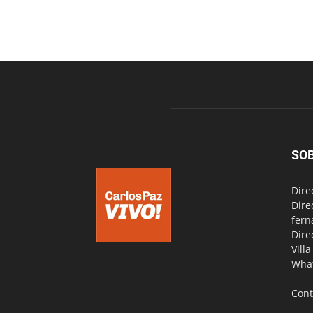
SO
Dire
Dire
fern
Dire
Vill
Wha
Cont