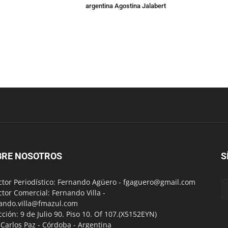
argentina Agostina Jalabert
BRE NOSOTROS
S
ctor Periodístico: Fernando Agüero -
fgaguero@gmail.com
ctor Comercial: Fernando Villa -
ando.villa@fmazul.com
cción: 9 de Julio 90. Piso 10. Of 107.(X5152EYN)
a Carlos Paz - Córdoba - Argentina