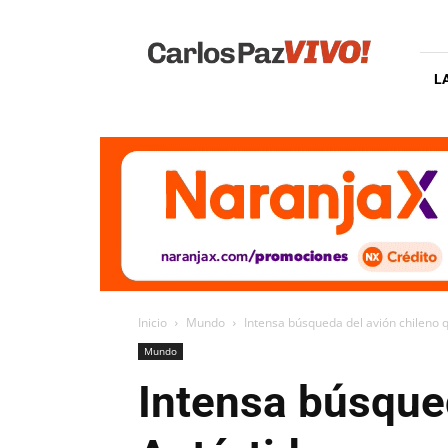
Carlos
Paz
Vivo
L
Inicio
Mundo
Intensa búsqueda del avión chileno q
Mundo
Intensa búsqued