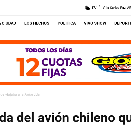
C
17.1
Villa Carlos Paz, A
A CIUDAD
LOS HECHOS
POLÍTICA
VIVO SHOW
DEPORTE
ue viajaba a la Antártida
a del avión chileno qu