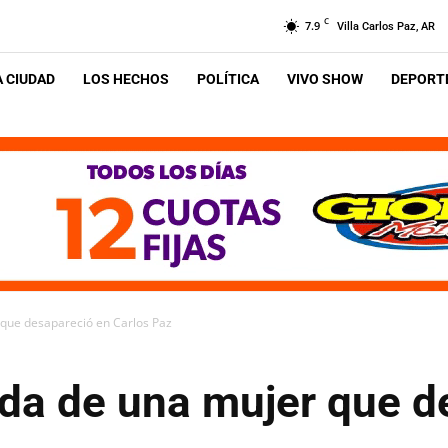
C
7.9
Villa Carlos Paz, AR
A CIUDAD
LOS HECHOS
POLÍTICA
VIVO SHOW
DEPORTE
que desapareció en Carlos Paz
da de una mujer que d