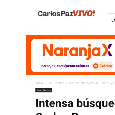
Carlos
Paz
Vivo
L
Inicio
Los Hechos
Intensa búsqueda de una mujer 
Los Hechos
Intensa búsque