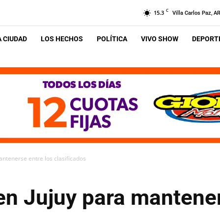
C
15.3
Villa Carlos Paz, A
A CIUDAD
LOS HECHOS
POLÍTICA
VIVO SHOW
DEPORTE
antenerse entre los clasificados
 en Jujuy para mantene