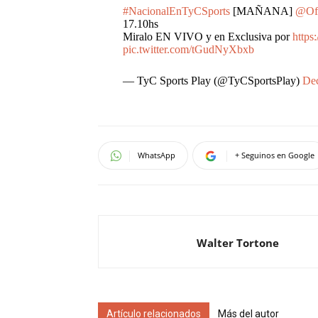
#NacionalEnTyCSports
[MAÑANA]
@Ofi
17.10hs
Miralo EN VIVO y en Exclusiva por
https
pic.twitter.com/tGudNyXbxb
— TyC Sports Play (@TyCSportsPlay)
Dec
WhatsApp
+ Seguinos en Google
Walter Tortone
Artículo relacionados
Más del autor