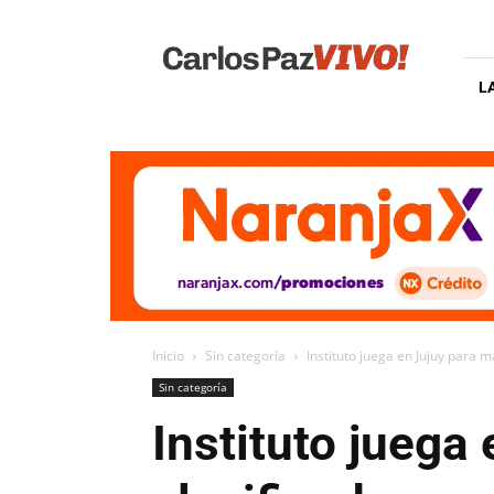
Carlos
Paz
Vivo
L
Inicio
Sin categoría
Instituto juega en Jujuy para m
Sin categoría
Instituto juega