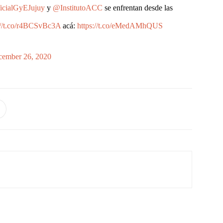
cialGyEJujuy
y
@InstitutoACC
se enfrentan desde las
://t.co/r4BCSvBc3A
acá:
https://t.co/eMedAMhQUS
ember 26, 2020