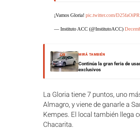
¡Vamos Gloria!
pic.twitter.com/D25faOiPR
— Instituto ACC (@InstitutoACC)
Decemb
MIRÁ TAMBIÉN
Continúa la gran feria de u
exclusivos
La Gloria tiene 7 puntos, uno más
Almagro, y viene de ganarle a Sa
Kempes. El local también llega c
Chacarita.