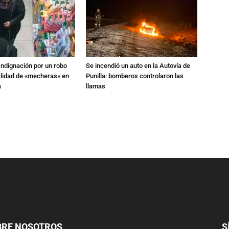
Indignación por un robo
Se incendió un auto en la Autovía de
alidad de «mecheras» en
Punilla: bomberos controlaron las
a
llamas
BRE NOSOTROS
S