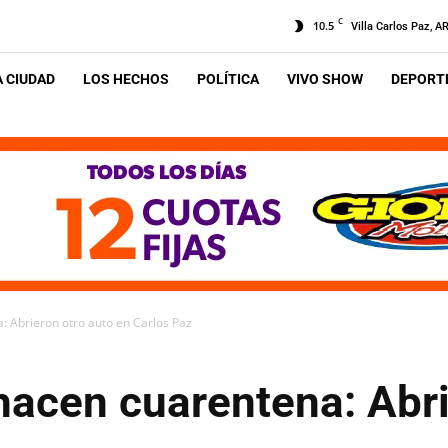
C
10.5
Villa Carlos Paz, A
A CIUDAD
LOS HECHOS
POLÍTICA
VIVO SHOW
DEPORTE
: Abrieron otro auto en Carlos Paz
hacen cuarentena: Abri