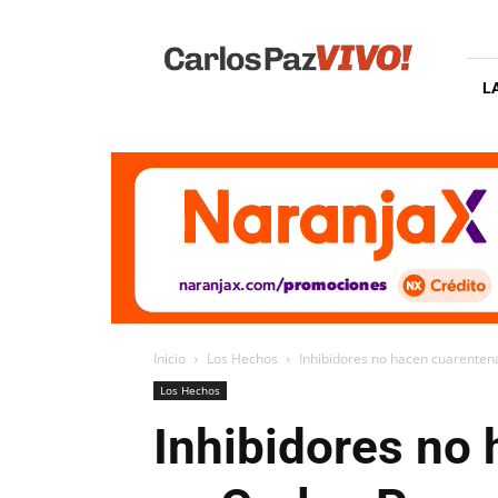
Carlos
Paz
Vivo
L
Inicio
Los Hechos
Inhibidores no hacen cuarentena
Los Hechos
Inhibidores no 