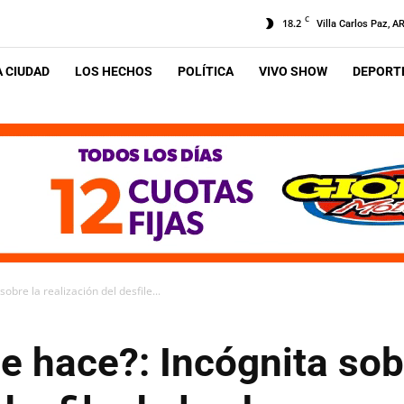
C
18.2
Villa Carlos Paz, A
A CIUDAD
LOS HECHOS
POLÍTICA
VIVO SHOW
DEPORTE
obre la realización del desfile...
e hace?: Incógnita sob