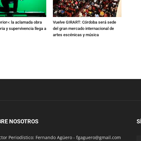
erior»: la aclamada obra
Vuelve GIRART: Córdoba será sede
a y supervivencia llega a
del gran mercado internacional de
artes escénicas y música
BRE NOSOTROS
S
ctor Periodístico: Fernando Agüero -
fgaguero@gmail.com