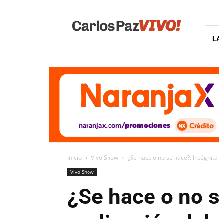
Carlos
Paz
Vivo
L
Inicio
Vivo Show
¿Se hace o no se hace?: Incógnita s
Vivo Show
¿Se hace o no s