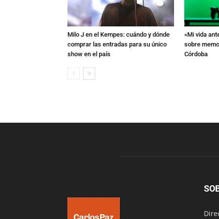
Milo J en el Kempes: cuándo y dónde
«Mi vida ant
comprar las entradas para su único
sobre memori
show en el país
Córdoba
SO
Dire