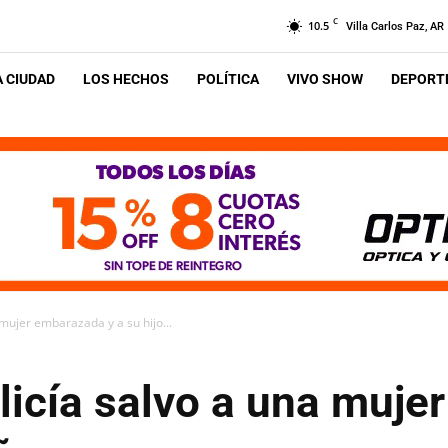
C
10.5
Villa Carlos Paz, AR
A CIUDAD
LOS HECHOS
POLÍTICA
VIVO SHOW
DEPORTE
 mujer embarazada y a su hijo...
licía salvo a una muje