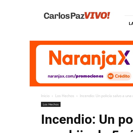
Carlos
Paz
Vivo
L
Inicio
Los Hechos
Incendio: Un policía salvo a una
Los Hechos
Incendio: Un po