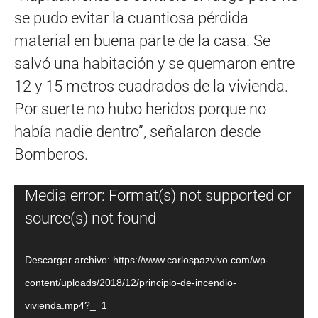
se pudo evitar la cuantiosa pérdida
material en buena parte de la casa. Se
salvó una habitación y se quemaron entre
12 y 15 metros cuadrados de la vivienda.
Por suerte no hubo heridos porque no
había nadie dentro”, señalaron desde
Bomberos.
Reproductor
Media error: Format(s) not supported or
de
source(s) not found
vídeo
Descargar archivo: https://www.carlospazvivo.com/wp-
content/uploads/2018/12/principio-de-incendio-
vivienda.mp4?_=1