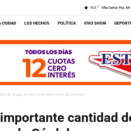
C
15.5
Villa Carlos Paz, AR
A CIUDAD
LOS HECHOS
POLÍTICA
VIVO SHOW
DEPORTE
dad de drogas en una fiesta electrónica de Córdoba
 importante cantidad d