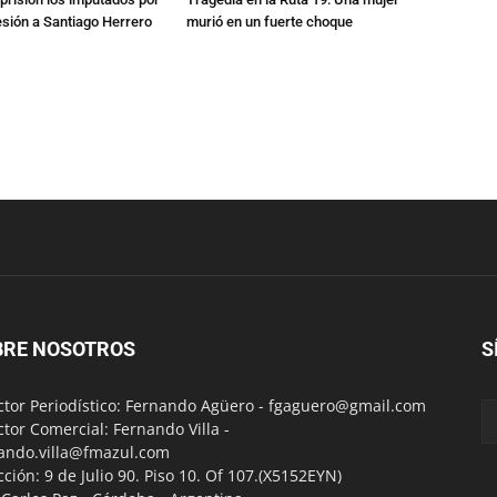
esión a Santiago Herrero
murió en un fuerte choque
BRE NOSOTROS
S
ctor Periodístico: Fernando Agüero -
fgaguero@gmail.com
ctor Comercial: Fernando Villa -
ando.villa@fmazul.com
cción: 9 de Julio 90. Piso 10. Of 107.(X5152EYN)