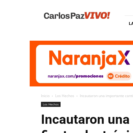
Carlos
Paz
Vivo
L
Inicio
Los Hechos
Incautaron una importante canti
Los Hechos
Incautaron una