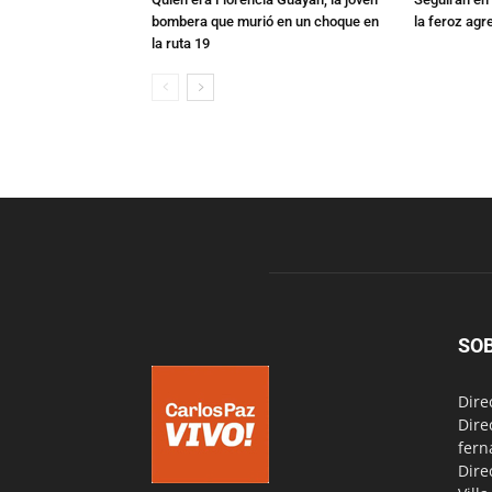
bombera que murió en un choque en
la feroz agr
la ruta 19
SO
Dire
Dire
fern
Dire