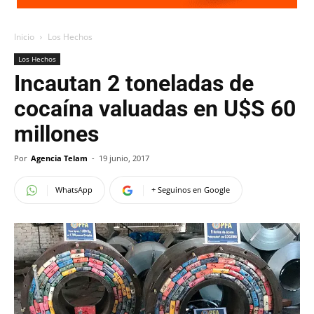
Inicio
Los Hechos
Los Hechos
Incautan 2 toneladas de
cocaína valuadas en U$S 60
millones
Por
Agencia Telam
-
19 junio, 2017
WhatsApp
+ Seguinos en Google