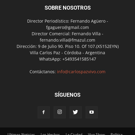
SOBRE NOSOTROS
Director Periodístico: Fernando Agüero -
fgaguero@gmail.com
Director Comercial: Fernando Villa -
fernando.villa@fmazul.com
Dirección: 9 de Julio 90. Piso 10. Of 107.(X5152EYN)
Villa Carlos Paz - Córdoba - Argentina
WhatsApp: +5493541585147
Contáctanos:
info@carlospazvivo.com
SÍGUENOS
Ultimas Noticias
Los Hechos
La Ciudad
Vivo Show
Política