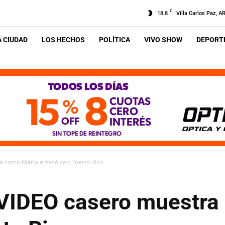
C
18.8
Villa Carlos Paz, A
A CIUDAD
LOS HECHOS
POLÍTICA
VIVO SHOW
DEPORTE
a como María arrasó con Puerto Rico
VIDEO casero muestra