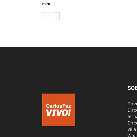
mira
SO
Dire
Dire
fern
Dire
Vill
Wha