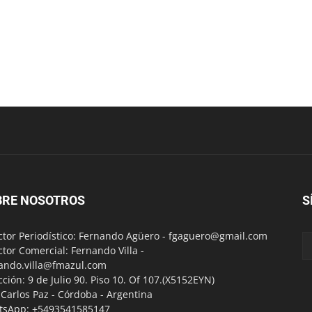
BRE NOSOTROS
S
ctor Periodístico: Fernando Agüero -
fgaguero@gmail.com
ctor Comercial: Fernando Villa -
ando.villa@fmazul.com
cción: 9 de Julio 90. Piso 10. Of 107.(X5152EYN)
a Carlos Paz - Córdoba - Argentina
tsApp: +5493541585147