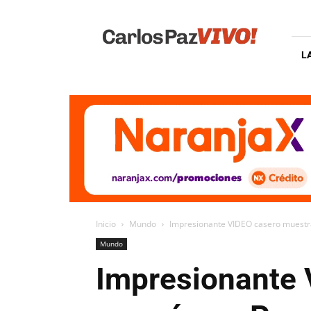
Carlos
Paz
Vivo
L
Inicio
Mundo
Impresionante VIDEO casero muestr
Mundo
Impresionante 